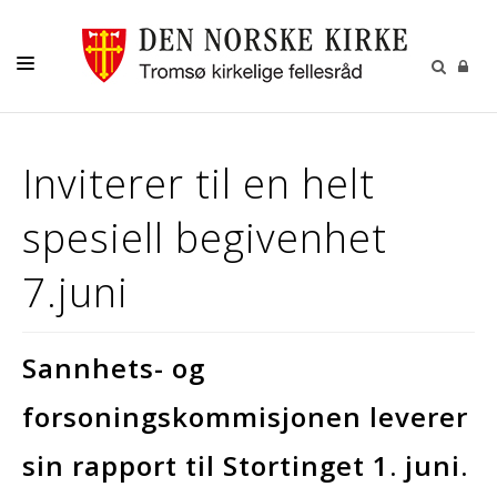
GUDSTJENESTER
Inviterer til en helt
AKTIVITETER OG KONSERTER
spesiell begivenhet
DÅP
KONFIRMASJON
7.juni
VIGSEL
GRAVFERD
Sannhets- og
KONTAKT
forsoningskommisjonen leverer
sin rapport til Stortinget 1. juni.