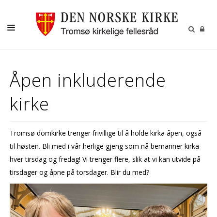
GUDSTJENESTER
Åpen inkluderende
AKTIVITETER OG KONSERTER
kirke
DÅP
KONFIRMASJON
Tromsø domkirke trenger frivillige til å holde kirka åpen, også
VIGSEL
til høsten. Bli med i vår herlige gjeng som nå bemanner kirka
GRAVFERD
hver tirsdag og fredag! Vi trenger flere, slik at vi kan utvide på
tirsdager og åpne på torsdager. Blir du med?
KONTAKT