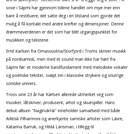
sove i Sápmi har gjennom tidene handlet om mye mer enn
bare å restituere; det satte deg i en tilstand som gjorde det
mulig å få kontakt med andre krefter og dimensjoner. Denne
drømmeverdenen er det som har blitt utgangspunktet for
musikken og tekstene
Emil Karlsen fra Omasvuotna/Storfjord i Troms skriver musikk
på nordsamisk, men med et sound man ikke har hørt fra
Sápmi før: et moderne bandfundament med melodiske vokaler
og poetiske tekster, svøpt inn i klassiske strykere og snurrige
soniske univers.
Tross sine 23 år har Kárlsen allerede utmerket seg som
musiker, låtskriver, produsent, artist og skuespiller. Hans
debut-album "Nagirvárrái" inneholder samarbeid med både
Arktisk Filharmoni og anerkjente samiske artister som Lávre,
Katarina Barruk, og Hildá Länsman, i tillegg til