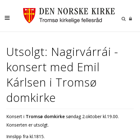
GUDSTJENESTER
Utsolgt: Nagirvárrái -
AKTIVITETER OG KONSERTER
konsert med Emil
DÅP
KONFIRMASJON
Kárlsen i Tromsø
VIGSEL
domkirke
GRAVFERD
KONTAKT
Konsert i
Tromsø domkirke
søndag 2.oktober kl.19.00.
Konserten er utsolgt.
Innslipp fra kl.1815.