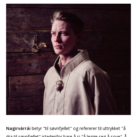
Nagirvárrái
betyr "til søvnfjellet" og refererer til uttrykket "å
dra til søvnfjellet" istedenfor bare å si "å legge seg å sove". Å