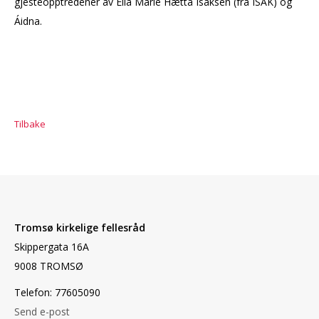
gjesteopptredener av Ella Marie Hætta Isaksen (fra ISÁK) og
Áidna.
Tilbake
Tromsø kirkelige fellesråd
Skippergata 16A
9008 TROMSØ
Telefon: 77605090
Send e-post