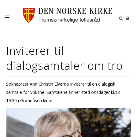
GUDSTJENESTER
Inviterer til
AKTIVITETER OG KONSERTER
dialogsamtaler om tro
DÅP
KONFIRMASJON
Sokneprest Ann Christin Elvemo inviterer til en dialogisk
VIGSEL
samtale for voksne. Samtalene finner sted onsdager kl.18-
GRAVFERD
19.30 i Grønnåsen kirke.
KONTAKT