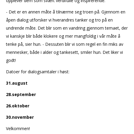
opplever dem som svært verdifulle og inspirerende.
- Det er en annen måte å tilnærme seg troen på. Gjennom en
åpen dialog utforsker vi hverandres tanker og tro på en
undrende måte. Det blir som en vandring gjennom temaet, der
vi kanskje blir både klokere og mer mangfoldig i vår måte å
tenke på, sier hun. - Dessuten blir vi som regel en fin miks av
mennesker, både i alder og tankesett, smiler hun. Det liker vi
godt!
Datoer for dialogsamtaler i høst:
31.august
28.september
26.oktober
30.november
Velkommen!