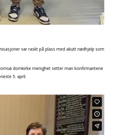
ganisasjoner var raskt på plass med akutt nødhjelp som
. I Tromsø domkirke menighet setter man konfirmantene
este 5. april.