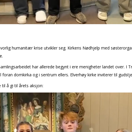
n alvorlig humanitær krise utvikler seg. Kirkens Nødhjelp med søsteror
e.
nnsamlingsarbeidet har allerede begynt i flere menigheter landet over
oran domkirka og i sentrum ellers. Elverhøy kirke inviterer til gudstjen
l å gi til årets aksjon: