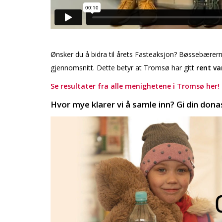
Ønsker du å bidra til årets Fasteaksjon? Bøssebærer
gjennomsnitt. Dette betyr at Tromsø har gitt
rent va
Se resultater fra alle menighetene i Tromsø her!
Hvor mye klarer vi å samle inn? Gi din dona