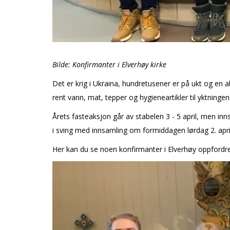
Bilde: Konfirmanter i Elverhøy kirke
Det er krig i Ukraina, hundretusener er på flukt og e
rent vann, mat, tepper og hygieneartikler til flyktningen
Årets fasteaksjon går av stabelen 3 - 5 april, men i
i sving med innsamling om formiddagen lørdag 2. april f
Her kan du se noen konfirmanter i Elverhøy oppfordre ti