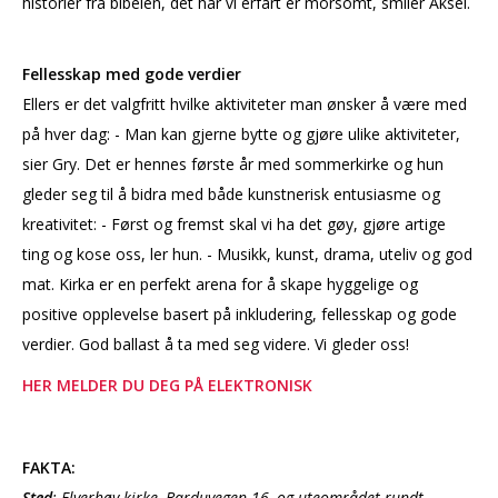
historier fra bibelen, det har vi erfart er morsomt, smiler Aksel.
Fellesskap med gode verdier
Ellers er det valgfritt hvilke aktiviteter man ønsker å være med
på hver dag: - Man kan gjerne bytte og gjøre ulike aktiviteter,
sier Gry. Det er hennes første år med sommerkirke og hun
gleder seg til å bidra med både kunstnerisk entusiasme og
kreativitet: - Først og fremst skal vi ha det gøy, gjøre artige
ting og kose oss, ler hun. - Musikk, kunst, drama, uteliv og god
mat. Kirka er en perfekt arena for å skape hyggelige og
positive opplevelse basert på inkludering, fellesskap og gode
verdier. God ballast å ta med seg videre. Vi gleder oss!
HER MELDER DU DEG PÅ ELEKTRONISK
FAKTA:
Sted
: Elverhøy kirke, Barduvegen 16, og uteområdet rundt.