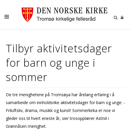
GUDSTJENESTER
Tilbyr aktivitetsdager
AKTIVITETER OG KONSERTER
for barn og unge i
DÅP
KONFIRMASJON
sommer
VIGSEL
GRAVFERD
De tre menighetene på Tromsøya har årelang erfaring i å
samarbeide om innholdsrike aktivitetsdager for barn og unge: -
KONTAKT
Friluftsliv, drama, musikk og kunst! Sommerkirka er noe vi
gleder oss til hvert eneste år, sier trosopplærer Astrid i
Grønnåsen menighet.