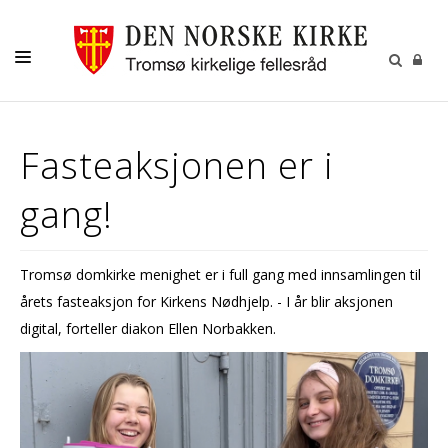
GUDSTJENESTER
Fasteaksjonen er i
AKTIVITETER OG KONSERTER
gang!
DÅP
KONFIRMASJON
Tromsø domkirke menighet er i full gang med innsamlingen til
VIGSEL
årets fasteaksjon for Kirkens Nødhjelp. - I år blir aksjonen
GRAVFERD
digital, forteller diakon Ellen Norbakken.
KONTAKT