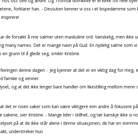
r hos oss selv og andre. Og Tromsø domkirke er ei kirke for hele byen
tene, forklarer han. - Dessuten befinner vi oss i et bispedømme som k
 inspirere!
har de forsøkt å finne salmer uten maskuline ord. Vanskelig, men ikke um
Bring many names. Det er mange navn på Gud. En nydelig salme som vi gl
n grunn til å glede seg, smiler Kristine.
 feiringen denne dagen: - Jeg kjenner at det er en viktig dag for meg, 
d familie og venner.
m i lyset, og at det ikke lenger bare handler om likestilling mellom me
t det er noen saker som kan være viktigere enn andre å fokusere på
sakene, sier Kristine. - Mange lider i stillhet, og tør kanskje ikke si no
elyset på at de ikke står alene i denne situasjonen, de har en stemme 
takt, understreker hun.