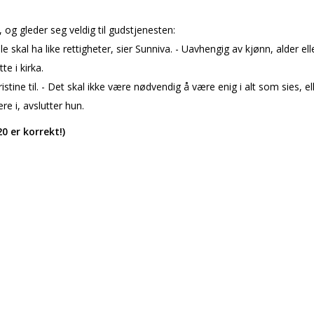
le, og gleder seg veldig til gudstjenesten:
lle skal ha like rettigheter, sier Sunniva. - Uavhengig av kjønn, alder e
te i kirka.
istine til. - Det skal ikke være nødvendig å være enig i alt som sies, el
re i, avslutter hun.
20 er korrekt!)