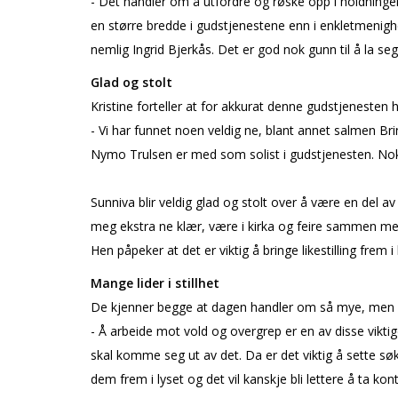
- Det handler om å utfordre og røske opp i holdninge
en større bredde i gudstjenestene enn i enkletmenighe
nemlig Ingrid Bjerkås. Det er god nok gunn til å la seg
Glad og stolt
Kristine forteller at for akkurat denne gudstjenesten 
- Vi har funnet noen veldig fine, blant annet salmen 
Nymo Trulsen er med som solist i gudstjenesten. Nok e
Sunniva blir veldig glad og stolt over å være en del av
meg ekstra fine klær, være i kirka og feire sammen me
Hen påpeker at det er viktig å bringe likestilling fre
Mange lider i stillhet
De kjenner begge at dagen handler om så mye, men a
- Å arbeide mot vold og overgrep er en av disse viktige 
skal komme seg ut av det. Da er det viktig å sette søk
dem frem i lyset og det vil kanskje bli lettere å ta kon