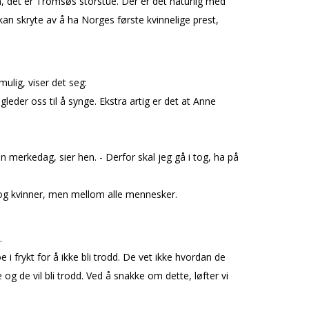
, det er Tromsøs storstue. Der er det naturlig med
an skryte av å ha Norges første kvinnelige prest,
ulig, viser det seg:
eder oss til å synge. Ekstra artig er det at Anne
en merkedag, sier hen. - Derfor skal jeg gå i tog, ha på
nn og kvinner, men mellom alle mennesker.
.
e i frykt for å ikke bli trodd. De vet ikke hvordan de
og de vil bli trodd. Ved å snakke om dette, løfter vi