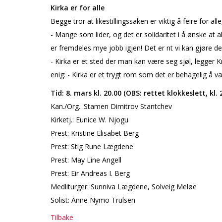
Kirka er for alle
Begge tror at likestillingssaken er viktig å feire for al
- Mange som lider, og det er solidaritet i å ønske at a
er fremdeles mye jobb igjen! Det er fint vi kan gjøre det
- Kirka er et sted der man kan være seg sjøl, legger Kr
enig: - Kirka er et trygt rom som det er behagelig å væ
Tid: 8. mars kl. 20.00 (OBS: rettet klokkeslett, kl. 
Kan./Org.: Stamen Dimitrov Stantchev
Kirketj.: Eunice W. Njogu
Prest: Kristine Elisabet Berg
Prest: Stig Rune Lægdene
Prest: May Line Angell
Prest: Eir Andreas I. Berg
Medliturger: Sunniva Lægdene, Solveig Meløe
Solist: Anne Nymo Trulsen
Tilbake