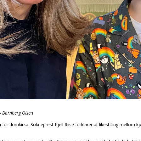
ry Dørnberg Olse
n
or domkirka. Sokneprest Kjell Riise forklarer at likestilling mellom kj