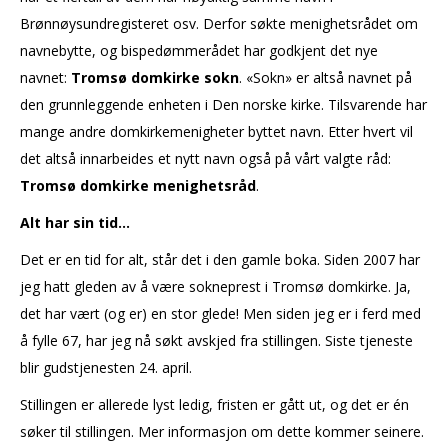
Brønnøysundregisteret osv. Derfor søkte menighetsrådet om
navnebytte, og bispedømmerådet har godkjent det nye
navnet:
Tromsø domkirke sokn
. «Sokn» er altså navnet på
den grunnleggende enheten i Den norske kirke. Tilsvarende har
mange andre domkirkemenigheter byttet navn. Etter hvert vil
det altså innarbeides et nytt navn også på vårt valgte råd:
Tromsø domkirke menighetsråd
.
Alt har sin tid…
Det er en tid for alt, står det i den gamle boka. Siden 2007 har
jeg hatt gleden av å være sokneprest i Tromsø domkirke. Ja,
det har vært (og er) en stor glede! Men siden jeg er i ferd med
å fylle 67, har jeg nå søkt avskjed fra stillingen. Siste tjeneste
blir gudstjenesten 24. april.
Stillingen er allerede lyst ledig, fristen er gått ut, og det er én
søker til stillingen. Mer informasjon om dette kommer seinere.