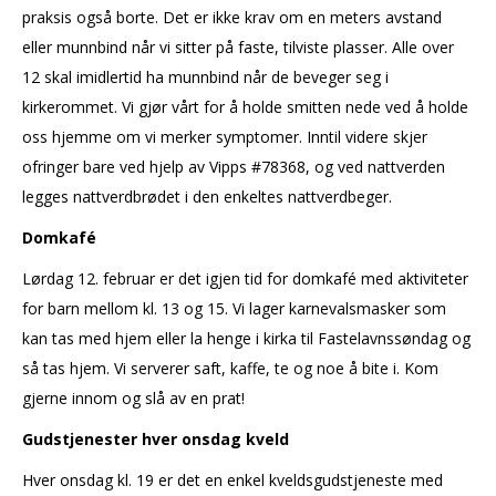
praksis også borte. Det er ikke krav om en meters avstand
eller munnbind når vi sitter på faste, tilviste plasser. Alle over
12 skal imidlertid ha munnbind når de beveger seg i
kirkerommet. Vi gjør vårt for å holde smitten nede ved å holde
oss hjemme om vi merker symptomer. Inntil videre skjer
ofringer bare ved hjelp av Vipps #78368, og ved nattverden
legges nattverdbrødet i den enkeltes nattverdbeger.
Domkafé
Lørdag 12. februar er det igjen tid for domkafé med aktiviteter
for barn mellom kl. 13 og 15. Vi lager karnevalsmasker som
kan tas med hjem eller la henge i kirka til Fastelavnssøndag og
så tas hjem. Vi serverer saft, kaffe, te og noe å bite i. Kom
gjerne innom og slå av en prat!
Gudstjenester hver onsdag kveld
Hver onsdag kl. 19 er det en enkel kveldsgudstjeneste med