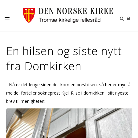
GUDSTJENESTER
En hilsen og siste nytt
AKTIVITETER OG KONSERTER
fra Domkirken
DÅP
KONFIRMASJON
- Nå er det lenge siden det kom en brevhilsen, så her er mye å
VIGSEL
melde, forteller sokneprest Kjell Riise i domkirken i sitt nyeste
GRAVFERD
brev til menigheten:
KONTAKT