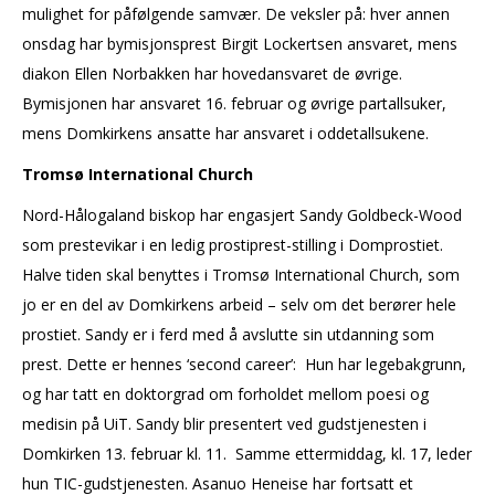
mulighet for påfølgende samvær. De veksler på: hver annen
onsdag har bymisjonsprest Birgit Lockertsen ansvaret, mens
diakon Ellen Norbakken har hovedansvaret de øvrige.
Bymisjonen har ansvaret 16. februar og øvrige partallsuker,
mens Domkirkens ansatte har ansvaret i oddetallsukene.
Tromsø International Church
Nord-Hålogaland biskop har engasjert Sandy Goldbeck-Wood
som prestevikar i en ledig prostiprest-stilling i Domprostiet.
Halve tiden skal benyttes i Tromsø International Church, som
jo er en del av Domkirkens arbeid – selv om det berører hele
prostiet. Sandy er i ferd med å avslutte sin utdanning som
prest. Dette er hennes ‘second career’: Hun har legebakgrunn,
og har tatt en doktorgrad om forholdet mellom poesi og
medisin på UiT. Sandy blir presentert ved gudstjenesten i
Domkirken 13. februar kl. 11. Samme ettermiddag, kl. 17, leder
hun TIC-gudstjenesten. Asanuo Heneise har fortsatt et