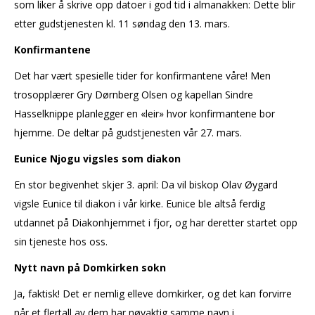
som liker å skrive opp datoer i god tid i almanakken: Dette blir
etter gudstjenesten kl. 11 søndag den 13. mars.
Konfirmantene
Det har vært spesielle tider for konfirmantene våre! Men
trosopplærer Gry Dørnberg Olsen og kapellan Sindre
Hasselknippe planlegger en «leir» hvor konfirmantene bor
hjemme. De deltar på gudstjenesten vår 27. mars.
Eunice Njogu vigsles som diakon
En stor begivenhet skjer 3. april: Da vil biskop Olav Øygard
vigsle Eunice til diakon i vår kirke. Eunice ble altså ferdig
utdannet på Diakonhjemmet i fjor, og har deretter startet opp
sin tjeneste hos oss.
Nytt navn på Domkirken sokn
Ja, faktisk! Det er nemlig elleve domkirker, og det kan forvirre
når et flertall av dem har nøyaktig samme navn i