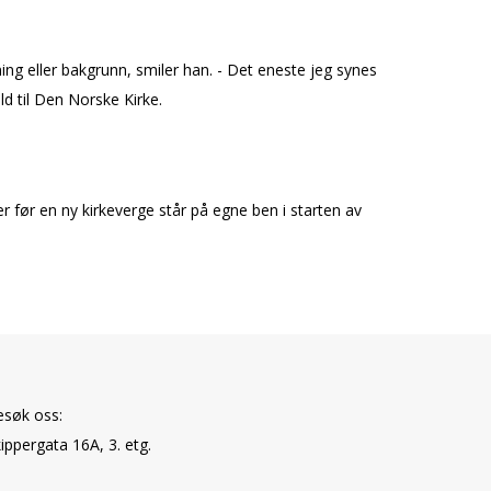
ng eller bakgrunn, smiler han. - Det eneste jeg synes
ld til Den Norske Kirke.
r før en ny kirkeverge står på egne ben i starten av
esøk oss:
ippergata 16A, 3. etg.