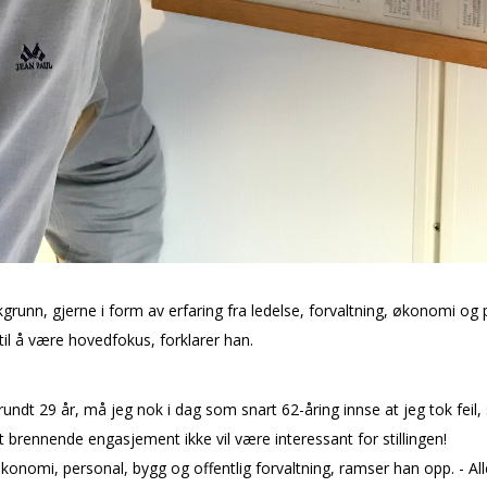
grunn, gjerne i form av erfaring fra ledelse, forvaltning, økonomi og p
l å være hovedfokus, forklarer han.
ndt 29 år, må jeg nok i dag som snart 62-åring innse at jeg tok feil, smi
brennende engasjement ikke vil være interessant for stillingen!
 Økonomi, personal, bygg og offentlig forvaltning, ramser han opp. - Al