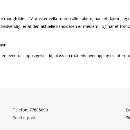
e mangfoldet: - Vi ønsker velkommen alle søkere, uansett kjønn, legni
er nødvendig, er at den aktuelle kandidaten er medlem i og har et forho
navn.
 ut en eventuell oppsigelsestid, pluss en måneds overlapping i septembe
Telefon: 77605090
B
Send e-post
Sk