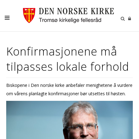
GUDSTJENESTER
Konfirmasjonene må
AKTIVITETER OG KONSERTER
tilpasses lokale forhold
DÅP
KONFIRMASJON
Biskopene i Den norske kirke anbefaler menighetene å vurdere
VIGSEL
om vårens planlagte konfirmasjoner bør utsettes til høsten.
GRAVFERD
KONTAKT