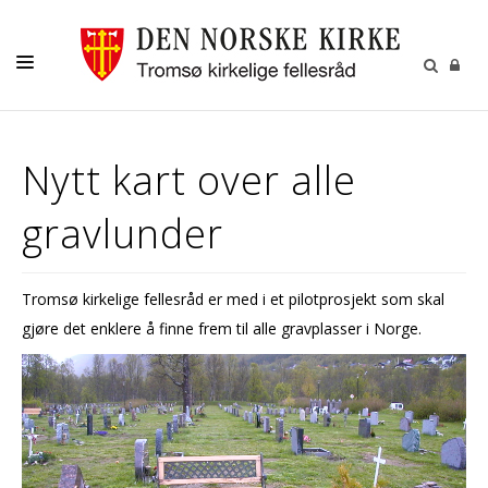
GUDSTJENESTER
Nytt kart over alle
AKTIVITETER OG KONSERTER
gravlunder
DÅP
KONFIRMASJON
Tromsø kirkelige fellesråd er med i et pilotprosjekt som skal
VIGSEL
gjøre det enklere å finne frem til alle gravplasser i Norge.
GRAVFERD
KONTAKT