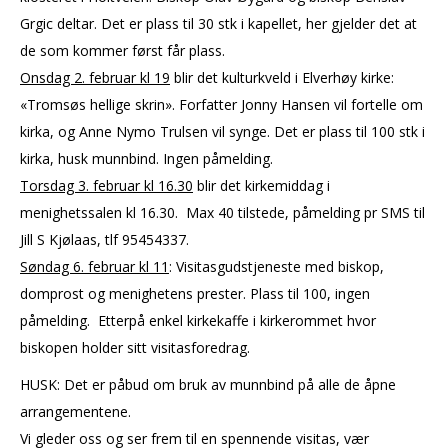
Grgic deltar. Det er plass til 30 stk i kapellet, her gjelder det at
de som kommer først får plass.
Onsdag 2. februar kl 19
blir det kulturkveld i Elverhøy kirke:
«Tromsøs hellige skrin». Forfatter Jonny Hansen vil fortelle om
kirka, og Anne Nymo Trulsen vil synge. Det er plass til 100 stk i
kirka, husk munnbind. Ingen påmelding.
Torsdag 3. februar kl 16.30
blir det kirkemiddag i
menighetssalen kl 16.30. Max 40 tilstede, påmelding pr SMS til
Jill S Kjølaas, tlf 95454337.
Søndag 6. februar kl 11
: Visitasgudstjeneste med biskop,
domprost og menighetens prester. Plass til 100, ingen
påmelding. Etterpå enkel kirkekaffe i kirkerommet hvor
biskopen holder sitt visitasforedrag.
HUSK: Det er påbud om bruk av munnbind på alle de åpne
arrangementene.
Vi gleder oss og ser frem til en spennende visitas, vær