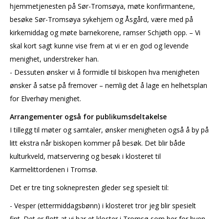
hjemmetjenesten på Sør-Tromsøya, møte konfirmantene,
besøke Sør-Tromsøya sykehjem og Åsgård, være med på
kirkemiddag og møte barnekorene, ramser Schjøth opp. – Vi
skal kort sagt kunne vise frem at vi er en god og levende
menighet, understreker han.
- Dessuten ønsker vi å formidle til biskopen hva menigheten
ønsker å satse på fremover – nemlig det å lage en helhetsplan
for Elverhøy menighet.
Arrangementer også for publikumsdeltakelse
I tillegg til møter og samtaler, ønsker menigheten også å by på
litt ekstra når biskopen kommer på besøk. Det blir både
kulturkveld, matservering og besøk i klosteret til
Karmelittordenen i Tromsø.
Det er tre ting soknepresten gleder seg spesielt til:
- Vesper (ettermiddagsbønn) i klosteret tror jeg blir spesielt
fint. Det er flott at vi har et kloster i Tromsø som ber for byen