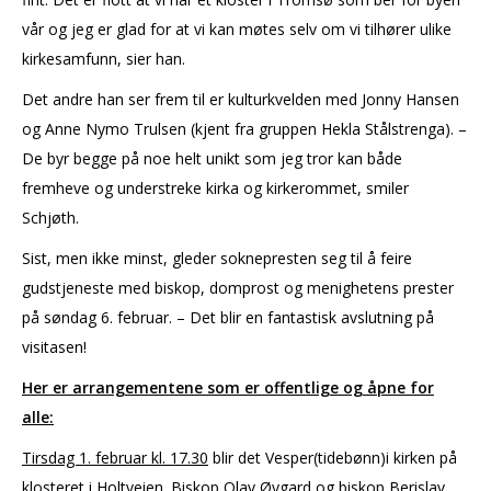
vår og jeg er glad for at vi kan møtes selv om vi tilhører ulike
kirkesamfunn, sier han.
Det andre han ser frem til er kulturkvelden med Jonny Hansen
og Anne Nymo Trulsen (kjent fra gruppen Hekla Stålstrenga). –
De byr begge på noe helt unikt som jeg tror kan både
fremheve og understreke kirka og kirkerommet, smiler
Schjøth.
Sist, men ikke minst, gleder soknepresten seg til å feire
gudstjeneste med biskop, domprost og menighetens prester
på søndag 6. februar. – Det blir en fantastisk avslutning på
visitasen!
Her er arrangementene som er offentlige og åpne for
alle:
Tirsdag 1. februar kl. 17.30
blir det Vesper(tidebønn)i kirken på
klosteret i Holtveien. Biskop Olav Øygard og biskop Berislav