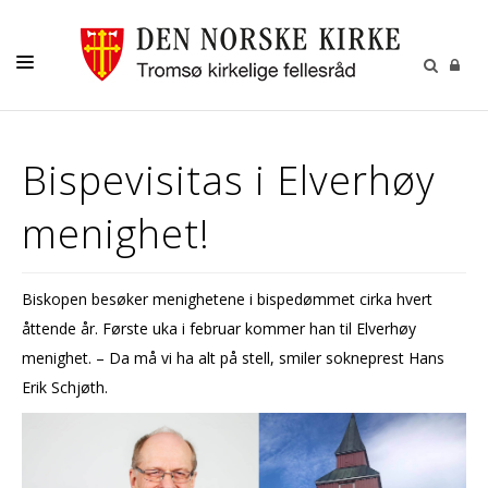
GUDSTJENESTER
Bispevisitas i Elverhøy
AKTIVITETER OG KONSERTER
menighet!
DÅP
KONFIRMASJON
Biskopen besøker menighetene i bispedømmet cirka hvert
VIGSEL
åttende år. Første uka i februar kommer han til Elverhøy
GRAVFERD
menighet. – Da må vi ha alt på stell, smiler sokneprest Hans
Erik Schjøth.
KONTAKT