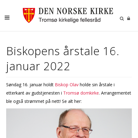
GUDSTJENESTER
Biskopens årstale 16.
AKTIVITETER OG KONSERTER
januar 2022
DÅP
KONFIRMASJON
Søndag 16. januar holdt
Biskop Olav
holde sin årstale i
VIGSEL
etterkant av gudstjenesten i
Tromsø domkirke
. Arrangementet
GRAVFERD
ble også strømmet på nett! Se alt her:
KONTAKT