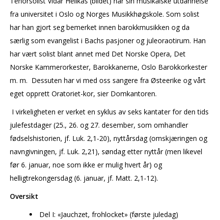
Tenorsolist Vidar Hellkås (bildet) har sin musikalske utdannelse
fra universitet i Oslo og Norges Musikkhøgskole. Som solist
har han gjort seg bemerket innen barokkmusikken og da
særlig som evangelist i Bachs pasjoner og juleoraotirum. Han
har vært solist blant annet med Det Norske Opera, Det
Norske Kammerorkester, Barokkanerne, Oslo Barokkorkester
m. m. Dessuten har vi med oss sangere fra Østeerike og vårt
eget opprett Oratoriet-kor, sier Domkantoren.
I virkeligheten er verket en syklus av seks kantater for den tids
julefestdager (25., 26. og 27. desember, som omhandler
fødselshistorien, jf. Luk. 2,1-20), nyttårsdag (omskjæringen og
navngivningen, jf. Luk. 2,21), søndag etter nyttår (men likevel
før 6. januar, noe som ikke er mulig hvert år) og
helligtrekongersdag (6. januar, jf. Matt. 2,1-12).
Oversikt
Del I: «Jauchzet, frohlocket» (første juledag)