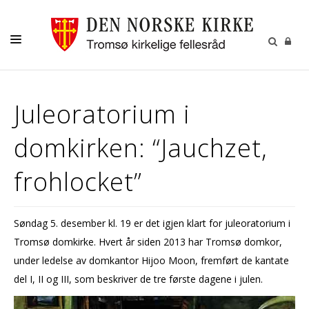
GUDSTJENESTER
Juleoratorium i
AKTIVITETER OG KONSERTER
domkirken: “Jauchzet,
DÅP
KONFIRMASJON
frohlocket”
VIGSEL
GRAVFERD
Søndag 5. desember kl. 19 er det igjen klart for juleoratorium i
Tromsø domkirke. Hvert år siden 2013 har Tromsø domkor,
KONTAKT
under ledelse av domkantor Hijoo Moon, fremført de kantate
del I, II og III, som beskriver de tre første dagene i julen.