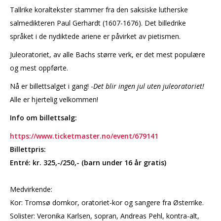
Tallrike koraltekster stammer fra den saksiske lutherske
salmedikteren Paul Gerhardt (1607-1676). Det billedrike
språket i de nydiktede ariene er påvirket av pietismen.
Juleoratoriet, av alle Bachs større verk, er det mest populære
og mest oppførte.
Nå er billettsalget i gang
!
-
Det blir ingen jul uten juleoratoriet!
Alle er hjertelig velkommen!
Info om billettsalg:
https://www.ticketmaster.no/event/679141
Billettpris:
Entré:
kr.
325,-/250,- (barn under 16 år gratis)
Medvirkende:
Kor: Tromsø domkor, oratoriet-kor og sangere fra Østerrike.
Solister: Veronika Karlsen, sopran, Andreas Pehl, kontra-alt,