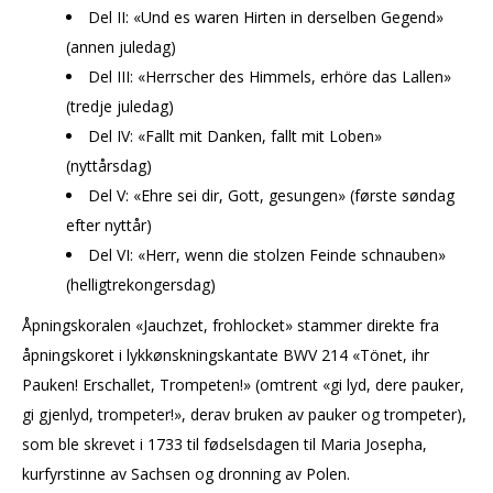
Del II: «Und es waren Hirten in derselben Gegend»
(annen juledag)
Del III: «Herrscher des Himmels, erhöre das Lallen»
(tredje juledag)
Del IV: «Fallt mit Danken, fallt mit Loben»
(nyttårsdag)
Del V: «Ehre sei dir, Gott, gesungen» (første søndag
efter nyttår)
Del VI: «Herr, wenn die stolzen Feinde schnauben»
(helligtrekongersdag)
Åpningskoralen «Jauchzet, frohlocket» stammer direkte fra
åpningskoret i lykkønskningskantate BWV 214 «Tönet, ihr
Pauken! Erschallet, Trompeten!» (omtrent «gi lyd, dere pauker,
gi gjenlyd, trompeter!», derav bruken av pauker og trompeter),
som ble skrevet i 1733 til fødselsdagen til Maria Josepha,
kurfyrstinne av Sachsen og dronning av Polen.