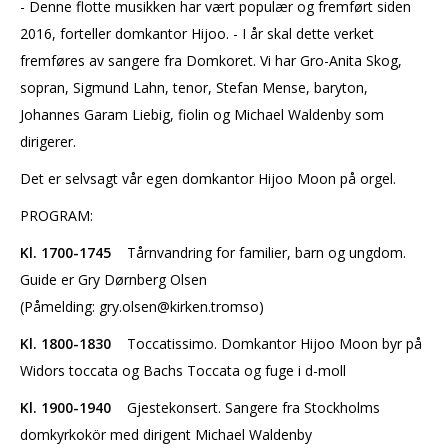
- Denne flotte musikken har vært populær og fremført siden
2016, forteller domkantor Hijoo. - I år skal dette verket
fremføres av sangere fra Domkoret. Vi har Gro-Anita Skog,
sopran, Sigmund Lahn, tenor, Stefan Mense, baryton,
Johannes Garam Liebig, fiolin og Michael Waldenby som
dirigerer.
Det er selvsagt vår egen domkantor Hijoo Moon på orgel.
PROGRAM:
Kl. 1700-1745
Tårnvandring for familier, barn og ungdom.
Guide er Gry Dørnberg Olsen
(Påmelding: gry.olsen@kirken.tromso)
Kl. 1800-1830
Toccatissimo. Domkantor Hijoo Moon byr på
Widors toccata og Bachs Toccata og fuge i d-moll
Kl. 1900-1940
Gjestekonsert. Sangere fra Stockholms
domkyrkokör med dirigent Michael Waldenby