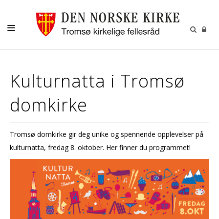
GUDSTJENESTER
Kulturnatta i Tromsø
AKTIVITETER OG KONSERTER
domkirke
DÅP
KONFIRMASJON
Tromsø domkirke gir deg unike og spennende opplevelser på
VIGSEL
kulturnatta, fredag 8. oktober. Her finner du programmet!
GRAVFERD
KONTAKT