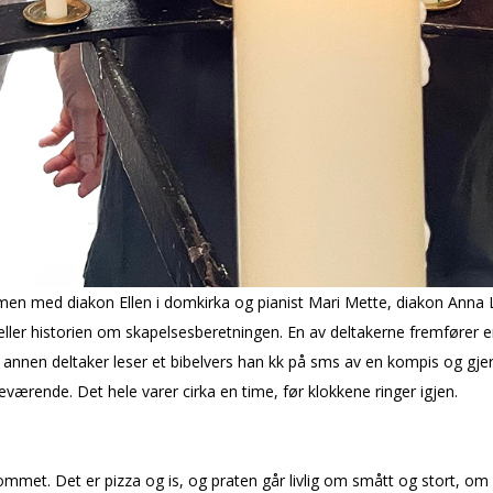
en med diakon Ellen i domkirka og pianist Mari Mette, diakon Anna Lis
teller historien om skapelsesberetningen. En av deltakerne fremfører en
 annen deltaker leser et bibelvers han fikk på sms av en kompis og g
edeværende. Det hele varer cirka en time, før klokkene ringer igjen.
rommet. Det er pizza og is, og praten går livlig om smått og stort, o