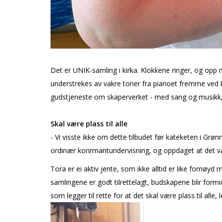
Det er UNIK-samling i kirka. Klokkene ringer, og op
understrekes av vakre toner fra pianoet fremme ved
gudstjeneste om skaperverket - med sang og musikk, d
Skal være plass til alle
- Vi visste ikke om dette tilbudet før kateketen i Grønn
ordinær konfirmantundervisning, og oppdaget at det var 
Tora er ei aktiv jente, som ikke alltid er like fornøyd me
samlingene er godt tilrettelagt, budskapene blir formid
som legger til rette for at det skal være plass til alle