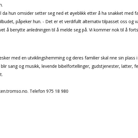
n.
Jill da hun omsider setter seg ned et øyeblikk etter å ha snakket med f
budet, påpeker hun. - Det er et verdifullt alternativ tilpasset oss og vå
vet å benytte anledningen til å melde seg på. Vi kommer nok til å for
nesker med en utviklingshemming og deres familier skal finne sin plass
r sang og musikk, levende bibelfortellinger, gudstjenester, latter, fel
t.
rken.tromso.no. Telefon 975 18 980