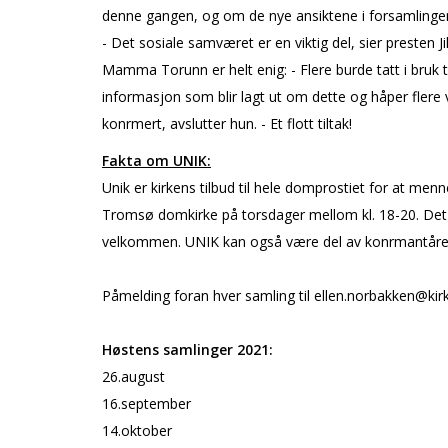
denne gangen, og om de nye ansiktene i forsamlinge
- Det sosiale samværet er en viktig del, sier presten 
Mamma Torunn er helt enig: - Flere burde tatt i bruk til
informasjon som blir lagt ut om dette og håper flere 
konfirmert, avslutter hun. - Et flott tiltak!
Fakta om UNIK:
Unik er kirkens tilbud til hele domprostiet for at men
Tromsø domkirke på torsdager mellom kl. 18-20. Det bli
velkommen. UNIK kan også være del av konfirmantåre
Påmelding foran hver samling til ellen.norbakken@ki
Høstens samlinger 2021:
26.august
16.september
14.oktober