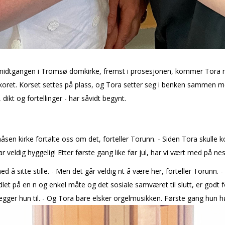
p midtgangen i Tromsø domkirke, fremst i prosesjonen, kommer Tora 
 koret. Korset settes på plass, og Tora setter seg i benken samm
ikt og fortellinger - har såvidt begynt.
åsen kirke fortalte oss om det, forteller Torunn. - Siden Tora skulle kon
veldig hyggelig! Etter første gang like før jul, har vi vært med på nes
d å sitte stille. - Men det går veldig fint å være her, forteller Torunn. -
let på en fin og enkel måte og det sosiale samværet til slutt, er godt fo
, legger hun til. - Og Tora bare elsker orgelmusikken. Første gang hun hø