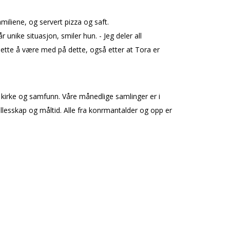
amiliene, og servert pizza og saft.
r unike situasjon, smiler hun. - Jeg deler all
tsette å være med på dette, også etter at Tora er
 i kirke og samfunn. Våre månedlige samlinger er i
lesskap og måltid. Alle fra konfirmantalder og opp er