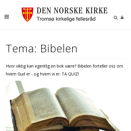
GUDSTJENESTER
Tema: Bibelen
AKTIVITETER OG KONSERTER
DÅP
Hvor viktig kan egentlig en bok være? Bibelen forteller oss om
KONFIRMASJON
hvem Gud er - og hvem vi er. TA QUIZ!
VIGSEL
GRAVFERD
KONTAKT