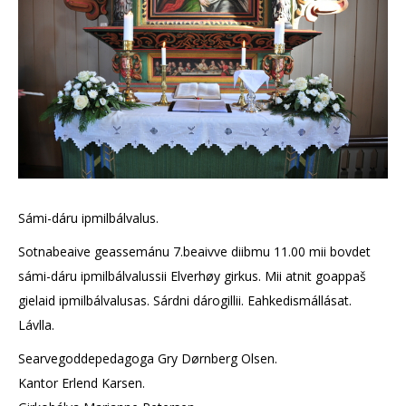
Sámi-dáru ipmilbálvalus.
Sotnabeaive geassemánu 7.beaivve diibmu 11.00 mii bovdet
sámi-dáru ipmilbálvalussii Elverhøy girkus. Mii atnit goappaš
gielaid ipmilbálvalusas. Sárdni dárogillii. Eahkedismállásat.
Lávlla.
Searvegoddepedagoga Gry Dørnberg Olsen.
Kantor Erlend Karsen.