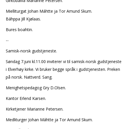
Girkobálva Marianne Petersen.
Mielliturgat Johan Máhtte ja Tor Amund Skum.
Báhppa Jill Kjølaas.
Bures boahtin.
--
Samisk-norsk gudstjeneste.
Søndag 7.juni kl.11.00 inviterer vi til samisk-norsk gudstjeneste
i Elverhøy kirke. Vi bruker begge språk i gudstjenesten. Preken
på norsk. Nattverd. Sang.
Menighetspedagog Gry D.Olsen.
Kantor Erlend Karsen.
Kirketjener Marianne Petersen.
Medliturger Johan Máhtte ja Tor Amund Skum.