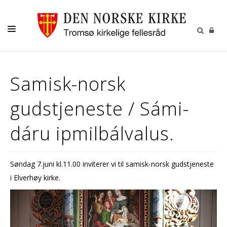
GUDSTJENESTER
Samisk-norsk
AKTIVITETER OG KONSERTER
gudstjeneste / Sámi-
DÅP
KONFIRMASJON
dáru ipmilbálvalus.
VIGSEL
GRAVFERD
Søndag 7.juni kl.11.00 inviterer vi til samisk-norsk gudstjeneste
i Elverhøy kirke.
KONTAKT