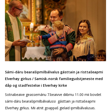
Sámi-dáru bearašipmilbálvalus gásttain ja risttašeapmi
Elverhøy girkus / Samisk-norsk familiegudstjeneste med
dåp og stadfestelse i Elverhøy kirke
Sotnabeaive geassemánu 7.beaivve diibmu 11.00 mii bovdet
sámi-dáru bearašipmilbálvalussi gásttain ja risttašeapmi
Elverhøy girkus. Mii atnit goappaš gielaid ipmilbálvalusas.