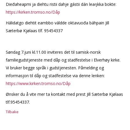
Dieđaheapmi ja diehtu ristii dahje gástii dán leaŋkka bokte:
https://kirken.tromso.no/D
åp
Hálidatgo diehtit eambbo váldde oktavuođa báhpain Jill
Sæterbø Kjølaas tlf. 95454337
Søndag 7.juni kl.11.00 inviteres det til samisk-norsk
familiegudstjeneste med dåp og stadfestelse i Elverhøy kirke.
Vi bruker begge språk i gudstjenesten. Påmelding og
informasjon til dåp og stadfestelse via denne lenken:
https://www.kirken.tromso.no/Då
p
Ønsker du å vite mer ta kontakt med prest Jill Sæterbø Kjølaas
tlf.95454337.
Tilbake