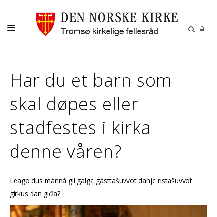
GUDSTJENESTER
Har du et barn som
AKTIVITETER OG KONSERTER
skal døpes eller
DÅP
KONFIRMASJON
stadfestes i kirka
VIGSEL
denne våren?
GRAVFERD
KONTAKT
Leago dus mánná gii galga gásttašuvvot dahje ristašuvvot
girkus dan giđa?