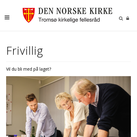
GUDSTJENESTER
Frivillig
AKTIVITETER OG KONSERTER
DÅP
Vil du bli med på laget?
KONFIRMASJON
VIGSEL
GRAVFERD
KONTAKT