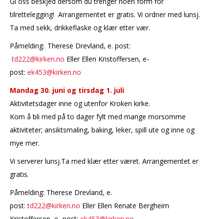
Gi oss beskjed dersom du trenger noen form for
tilrettelegging! Arrangementet er gratis. Vi ordner med lunsj.
Ta med sekk, drikkeflaske og klær etter vær.
Påmelding:
Therese Drevland, e. post:
td222@kirken.no
Eller Ellen Kristoffersen, e-
post:
ek453@kirken.no
Mandag 30. juni og tirsdag 1. juli
Aktivitetsdager inne og utenfor Kroken kirke.
Kom å bli med på to dager fylt med mange morsomme
aktiviteter; ansiktsmaling, baking, leker, spill ute og inne og
mye mer.
Vi serverer lunsj.Ta med klær etter været. Arrangementet er
gratis.
Påmelding: Therese Drevland, e.
post:
td222@kirken.no
Eller Ellen Renate Bergheim
Kristoffersen, e- post:
ek453@kirken.no