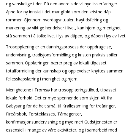
og vanskelige tider. På den andre side vil nye livserfaringer
åpne for ny innsikt i det mangfold som den kristne dåp
rommer. Gjennom hverdagsritualer, høytidsfeiring og
markering av viktige hendelser i livet, kan hjem og menighet
stå sammen i å tolke livet i lys av dåpen, og dåpen i lys av livet.
Trosopplæring er en danningsprosess der oppdragelse,
undervisning, tradisjonsformidling og kristen praksis spiller
sammen. Opplæringen bærer preg av lokalt tilpasset
totalformidling der kunnskap og opplevelser knyttes sammen i
fellesskapslæring i menighet og hjem.
Menighetene i Tromsø har trosopplæringstilbud, tilpasset
lokale forhold. Det er mye spennende som skjer! Alt fra
Babysang for de helt små, til Krøllesamling for treåringer,
Fireårsbok, Førsteklasses, Tårnagenter,
konfirmasjonsundervisning og mye mer! Gudstjenesten er
essensiell i mange av våre aktiviteter, og i samarbeid med