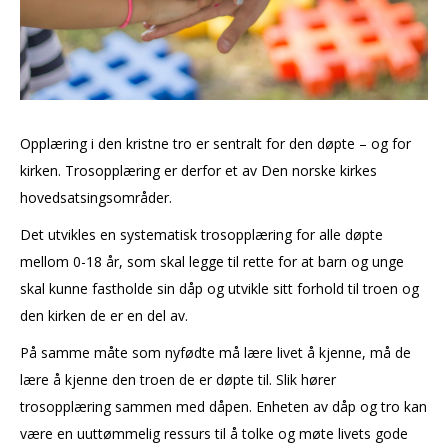
Opplæring i den kristne tro er sentralt for den døpte – og for
kirken. Trosopplæring er derfor et av Den norske kirkes
hovedsatsingsområder.
Det utvikles en systematisk trosopplæring for alle døpte
mellom 0-18 år, som skal legge til rette for at barn og unge
skal kunne fastholde sin dåp og utvikle sitt forhold til troen og
den kirken de er en del av.
På samme måte som nyfødte må lære livet å kjenne, må de
lære å kjenne den troen de er døpte til. Slik hører
trosopplæring sammen med dåpen. Enheten av dåp og tro kan
være en uuttømmelig ressurs til å tolke og møte livets gode