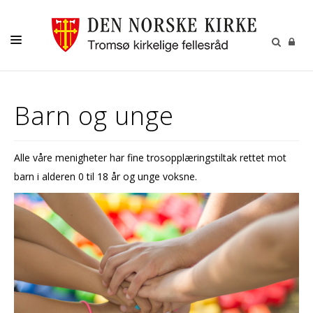
GUDSTJENESTER
Barn og unge
AKTIVITETER OG KONSERTER
DÅP
Alle våre menigheter har fine trosopplæringstiltak rettet mot
KONFIRMASJON
barn i alderen 0 til 18 år og unge voksne.
VIGSEL
GRAVFERD
KONTAKT