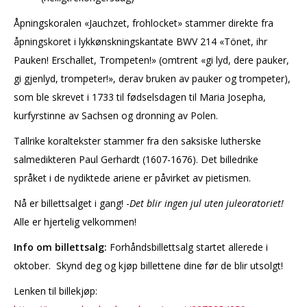
Åpningskoralen «Jauchzet, frohlocket» stammer direkte fra
åpningskoret i lykkønskningskantate BWV 214 «Tönet, ihr
Pauken! Erschallet, Trompeten!» (omtrent «gi lyd, dere pauker,
gi gjenlyd, trompeter!», derav bruken av pauker og trompeter),
som ble skrevet i 1733 til fødselsdagen til Maria Josepha,
kurfyrstinne av Sachsen og dronning av Polen.
Tallrike koraltekster stammer fra den saksiske lutherske
salmedikteren Paul Gerhardt (1607-1676). Det billedrike
språket i de nydiktede ariene er påvirket av pietismen.
Nå er billettsalget i gang!
-
Det blir ingen jul uten juleoratoriet!
Alle er hjertelig velkommen!
Info om billettsalg:
Forhåndsbillettsalg startet allerede i
oktober. Skynd deg og kjøp billettene dine før de blir utsolgt!
Lenken til billekjøp: