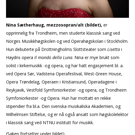
Nina Sætherhaug, mezzosopran/alt (bildet),
er
opprinnelig fra Trondheim, men studerte klassisk sang ved
Norges Musikkhøgskolen og ved Operahøgskolan i Stockholm.
Hun debuterte på Drottningholms Slottsteater som
Lisetta
i
Haydns opera
Il mondo della Luna
. Nina er mye brukt som
solist i kirkemusikk -og opera, og har hatt engasjement bl. a.
ved Opera Sør, Vadstena Operafestival, West-Green House,
Opera Trøndelag, Operaen i Kristiansund, Operadagene i
Reykjavik, Vestfold Symfoniorkester -og opera, og Trondheim
Symfoniorkester -og Opera. Hun har mottatt en rekke
stipendier fra bl.a. Den svenska musikaliska Akademien, og
Wilhelmsen Stiftelse, og er nå også ansatt som høgskolelektor
i klassisk sang ved NTNU institutt for musikk.
(Saken fortsetter under bildet)