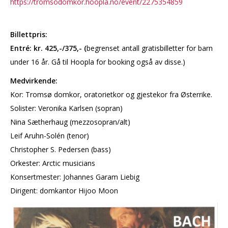
https://tromsodomkor.hoopla.no/event/2275354859
Billettpris:
Entré: kr. 425,-/375,- (
begrenset antall gratisbilletter for barn
under 16 år. Gå til Hoopla for booking også av disse.)
Medvirkende:
Kor: Tromsø domkor, oratorietkor og gjestekor fra Østerrike.
Solister: Veronika Karlsen (sopran)
Nina Sætherhaug (mezzosopran/alt)
Leif Aruhn-Solén (tenor)
Christopher S. Pedersen (bass)
Orkester: Arctic musicians
Konsertmester: Johannes Garam Liebig
Dirigent: domkantor Hijoo Moon