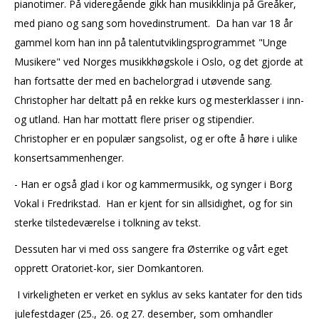
pianotimer. På videregående gikk han musikklinja på Greåker,
med piano og sang som hovedinstrument. Da han var 18 år
gammel kom han inn på talentutviklingsprogrammet "Unge
Musikere" ved Norges musikkhøgskole i Oslo, og det gjorde at
han fortsatte der med en bachelorgrad i utøvende sang.
Christopher har deltatt på en rekke kurs og mesterklasser i inn-
og utland. Han har mottatt flere priser og stipendier.
Christopher er en populær sangsolist, og er ofte å høre i ulike
konsertsammenhenger.
- Han er også glad i kor og kammermusikk, og synger i Borg
Vokal i Fredrikstad. Han er kjent for sin allsidighet, og for sin
sterke tilstedeværelse i tolkning av tekst.
Dessuten har vi med oss sangere fra Østerrike og vårt eget
opprett Oratoriet-kor, sier Domkantoren.
I virkeligheten er verket en syklus av seks kantater for den tids
julefestdager (25., 26. og 27. desember, som omhandler