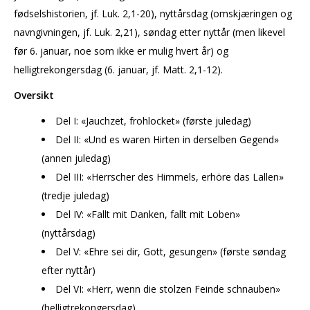
fødselshistorien, jf. Luk. 2,1-20), nyttårsdag (omskjæringen og
navngivningen, jf. Luk. 2,21), søndag etter nyttår (men likevel
før 6. januar, noe som ikke er mulig hvert år) og
helligtrekongersdag (6. januar, jf.
Matt. 2,1-12).
Oversikt
Del I: «Jauchzet, frohlocket» (første juledag)
Del II: «Und es waren Hirten in derselben Gegend»
(annen juledag)
Del III: «Herrscher des Himmels, erhöre das Lallen»
(tredje juledag)
Del IV: «Fallt mit Danken, fallt mit Loben»
(nyttårsdag)
Del V: «Ehre sei dir, Gott, gesungen» (første søndag
efter nyttår)
Del VI: «Herr, wenn die stolzen Feinde schnauben»
(helligtrekongersdag)