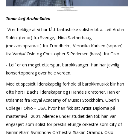
Tenor Leif Aruhn-Solén
-Vi er heldige at vi har fått fantastiske solister bl. a. Leif Aruhn-
Solén (tenor) fra Sverige, Nina Sætherhaug
(mezzosopran/alt) fra Trondheim, Veronika Karlsen (sopran)
fra Vardø/ Oslo og Christopher S Pedersen (bass) fra Oslo.
-
Leif er en meget etterspurt barokksanger. Han har jevnlig
konsertoppdrag over hele verden.
Med et spesielt lidenskapelig forhold til barokkmusikk blir han
ofte hørt i Bachs lidenskaper og i Händels oratorier. Han er
utdannet fra Royal Academy of Music i Stockholm, Oberlin
College i Ohio – USA, hvor han fikk sitt Artist Diploma på
masternivå i 2001. Allerede under studietiden tok han var
engasjert som solist for prestisjetunge orkestre som City of
Birmingham Symphony Orchestra (Sakari Oramo), Oslo-