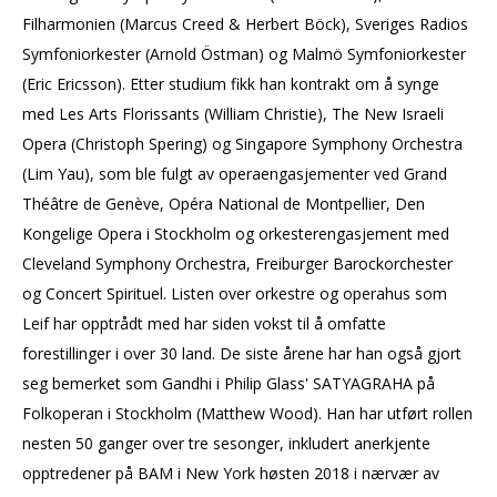
Filharmonien (Marcus Creed & Herbert Böck), Sveriges Radios
Symfoniorkester (Arnold Östman) og Malmö Symfoniorkester
(Eric Ericsson). Etter studium fikk han kontrakt om å synge
med Les Arts Florissants (William Christie), The New Israeli
Opera (Christoph Spering) og Singapore Symphony Orchestra
(Lim Yau), som ble fulgt av operaengasjementer ved Grand
Théâtre de Genève, Opéra National de Montpellier, Den
Kongelige Opera i Stockholm og orkesterengasjement med
Cleveland Symphony Orchestra, Freiburger Barockorchester
og Concert Spirituel. Listen over orkestre og operahus som
Leif har opptrådt med har siden vokst til å omfatte
forestillinger i over 30 land. De siste årene har han også gjort
seg bemerket som Gandhi i Philip Glass' SATYAGRAHA på
Folkoperan i Stockholm (Matthew Wood). Han har utført rollen
nesten 50 ganger over tre sesonger, inkludert anerkjente
opptredener på BAM i New York høsten 2018 i nærvær av