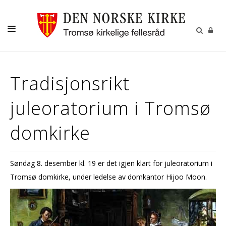
GUDSTJENESTER
Tradisjonsrikt
AKTIVITETER OG KONSERTER
juleoratorium i Tromsø
DÅP
KONFIRMASJON
domkirke
VIGSEL
GRAVFERD
Søndag 8. desember kl. 19 er det igjen klart for juleoratorium i
Tromsø domkirke, under ledelse av domkantor Hijoo Moon.
KONTAKT