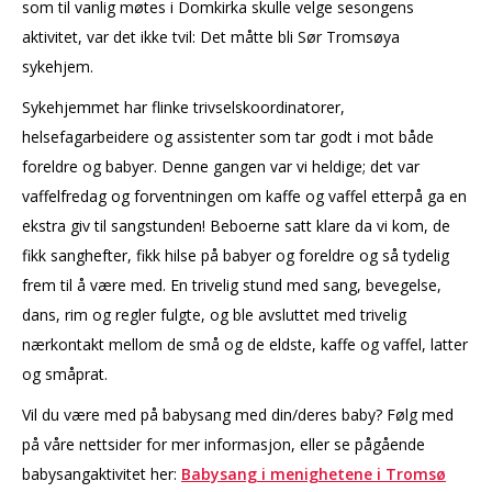
som til vanlig møtes i Domkirka skulle velge sesongens
aktivitet, var det ikke tvil: Det måtte bli Sør Tromsøya
sykehjem.
Sykehjemmet har flinke trivselskoordinatorer,
helsefagarbeidere og assistenter som tar godt i mot både
foreldre og babyer. Denne gangen var vi heldige; det var
vaffelfredag og forventningen om kaffe og vaffel etterpå ga en
ekstra giv til sangstunden! Beboerne satt klare da vi kom, de
fikk sanghefter, fikk hilse på babyer og foreldre og så tydelig
frem til å være med. En trivelig stund med sang, bevegelse,
dans, rim og regler fulgte, og ble avsluttet med trivelig
nærkontakt mellom de små og de eldste, kaffe og vaffel, latter
og småprat.
Vil du være med på babysang med din/deres baby? Følg med
på våre nettsider for mer informasjon, eller se pågående
babysangaktivitet her:
Babysang i menighetene i Tromsø