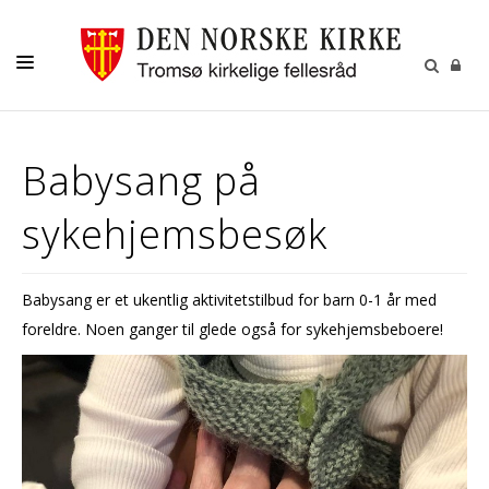
GUDSTJENESTER
Babysang på
AKTIVITETER OG KONSERTER
sykehjemsbesøk
DÅP
KONFIRMASJON
Babysang er et ukentlig aktivitetstilbud for barn 0-1 år med
VIGSEL
foreldre. Noen ganger til glede også for sykehjemsbeboere!
GRAVFERD
KONTAKT