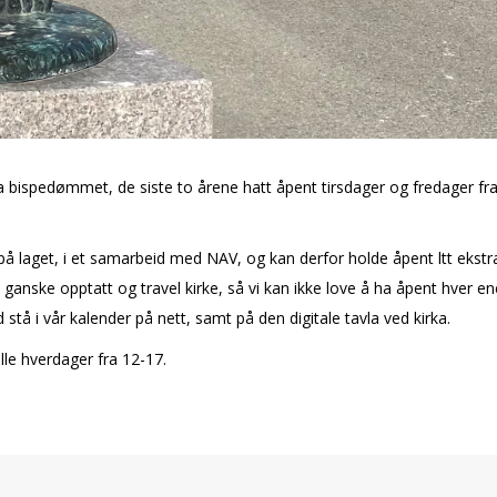
ispedømmet, de siste to årene hatt åpent tirsdager og fredager fra 12-1
d på laget, i et samarbeid med NAV, og kan derfor holde åpent ltt eks
ei ganske opptatt og travel kirke, så vi kan ikke love å ha åpent hver 
tid stå i vår kalender på nett, samt på den digitale tavla ved kirka.
alle hverdager fra 12-17.