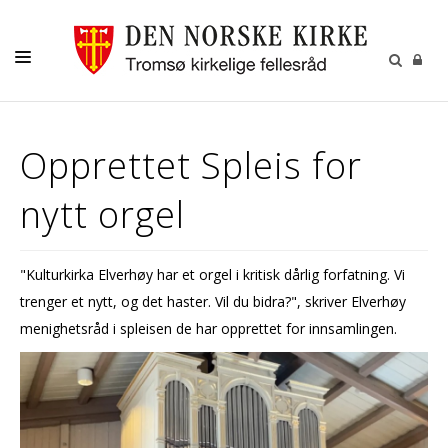
GUDSTJENESTER
Opprettet Spleis for
AKTIVITETER OG KONSERTER
nytt orgel
DÅP
KONFIRMASJON
"Kulturkirka Elverhøy har et orgel i kritisk dårlig forfatning. Vi
VIGSEL
trenger et nytt, og det haster. Vil du bidra?", skriver Elverhøy
GRAVFERD
menighetsråd i spleisen de har opprettet for innsamlingen.
KONTAKT