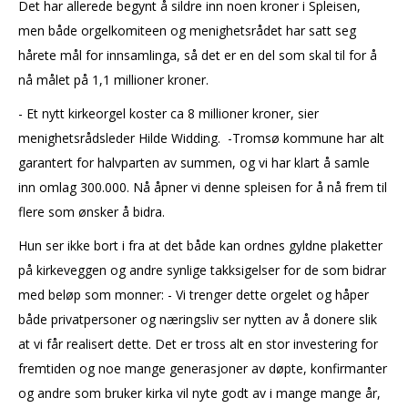
Det har allerede begynt å sildre inn noen kroner i Spleisen,
men både orgelkomiteen og menighetsrådet har satt seg
hårete mål for innsamlinga, så det er en del som skal til for å
nå målet på 1,1 millioner kroner.
- Et nytt kirkeorgel koster ca 8 millioner kroner, sier
menighetsrådsleder Hilde Widding. -Tromsø kommune har alt
garantert for halvparten av summen, og vi har klart å samle
inn omlag 300.000. Nå åpner vi denne spleisen for å nå frem til
flere som ønsker å bidra.
Hun ser ikke bort i fra at det både kan ordnes gyldne plaketter
på kirkeveggen og andre synlige takksigelser for de som bidrar
med beløp som monner: - Vi trenger dette orgelet og håper
både privatpersoner og næringsliv ser nytten av å donere slik
at vi får realisert dette. Det er tross alt en stor investering for
fremtiden og noe mange generasjoner av døpte, konfirmanter
og andre som bruker kirka vil nyte godt av i mange mange år,