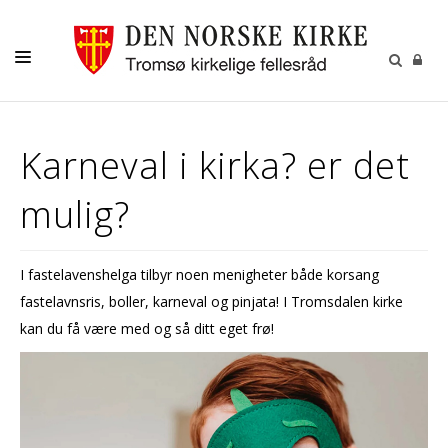
GUDSTJENESTER
Karneval i kirka? er det
AKTIVITETER OG KONSERTER
mulig?
DÅP
KONFIRMASJON
I fastelavenshelga tilbyr noen menigheter både korsang
VIGSEL
fastelavnsris, boller, karneval og pinjata! I Tromsdalen kirke
GRAVFERD
kan du få være med og så ditt eget frø!
KONTAKT