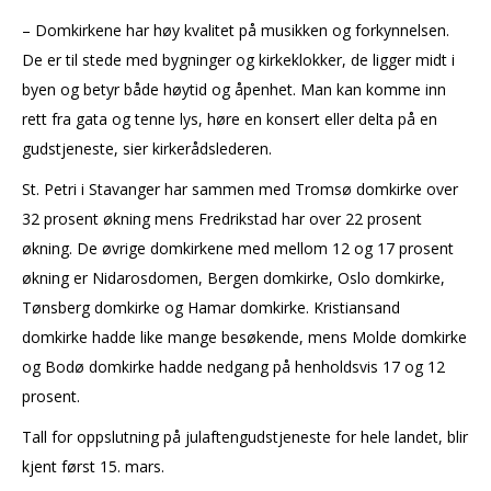
– Domkirkene har høy kvalitet på musikken og forkynnelsen.
De er til stede med bygninger og kirkeklokker, de ligger midt i
byen og betyr både høytid og åpenhet. Man kan komme inn
rett fra gata og tenne lys, høre en konsert eller delta på en
gudstjeneste, sier kirkerådslederen.
St. Petri i Stavanger har sammen med Tromsø domkirke over
32 prosent økning mens Fredrikstad har over 22 prosent
økning. De øvrige domkirkene med mellom 12 og 17 prosent
økning er Nidarosdomen, Bergen domkirke, Oslo domkirke,
Tønsberg domkirke og Hamar domkirke. Kristiansand
domkirke hadde like mange besøkende, mens Molde domkirke
og Bodø domkirke hadde nedgang på henholdsvis 17 og 12
prosent.
Tall for oppslutning på julaftengudstjeneste for hele landet, blir
kjent først 15. mars.