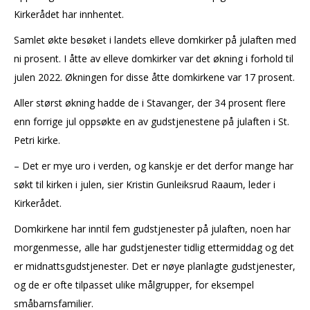
Kirkerådet har innhentet.
Samlet økte besøket i landets elleve domkirker på julaften med
ni prosent. I åtte av elleve domkirker var det økning i forhold til
julen 2022. Økningen for disse åtte domkirkene var 17 prosent.
Aller størst økning hadde de i Stavanger, der 34 prosent flere
enn forrige jul oppsøkte en av gudstjenestene på julaften i St.
Petri kirke.
– Det er mye uro i verden, og kanskje er det derfor mange har
søkt til kirken i julen, sier Kristin Gunleiksrud Raaum, leder i
Kirkerådet.
Domkirkene har inntil fem gudstjenester på julaften, noen har
morgenmesse, alle har gudstjenester tidlig ettermiddag og det
er midnattsgudstjenester. Det er nøye planlagte gudstjenester,
og de er ofte tilpasset ulike målgrupper, for eksempel
småbarnsfamilier.