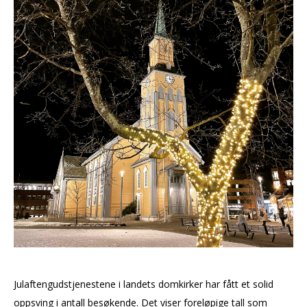
Julaftengudstjenestene i landets domkirker har fått et solid
oppsving i antall besøkende. Det viser foreløpige tall som