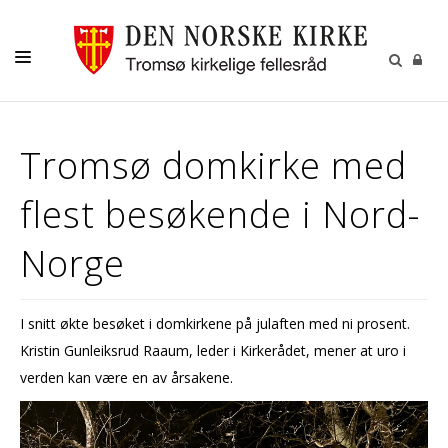
GUDSTJENESTER
Tromsø domkirke med
AKTIVITETER OG KONSERTER
flest besøkende i Nord-
DÅP
KONFIRMASJON
Norge
VIGSEL
GRAVFERD
I snitt økte besøket i domkirkene på julaften med ni prosent.
Kristin Gunleiksrud Raaum, leder i Kirkerådet, mener at uro i
KONTAKT
verden kan være en av årsakene.