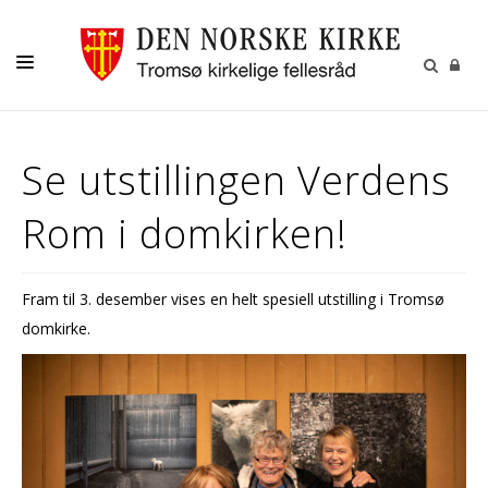
GUDSTJENESTER
Se utstillingen Verdens
AKTIVITETER OG KONSERTER
Rom i domkirken!
DÅP
KONFIRMASJON
Fram til 3. desember vises en helt spesiell utstilling i Tromsø
VIGSEL
domkirke.
GRAVFERD
KONTAKT